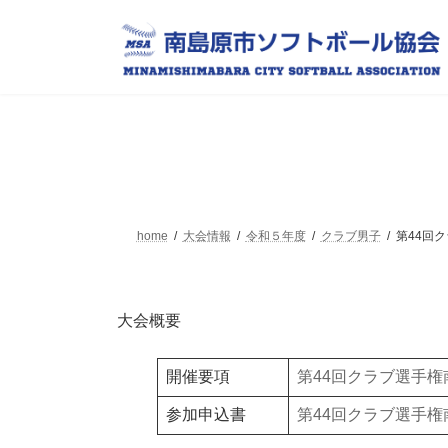
コ
ナ
ン
ビ
テ
ゲ
ン
ー
ツ
シ
へ
ョ
ス
ン
キ
に
ッ
移
プ
動
home
大会情報
令和５年度
クラブ男子
第44回
大会概要
開催要項
第44回クラブ選手権
参加申込書
第44回クラブ選手権南